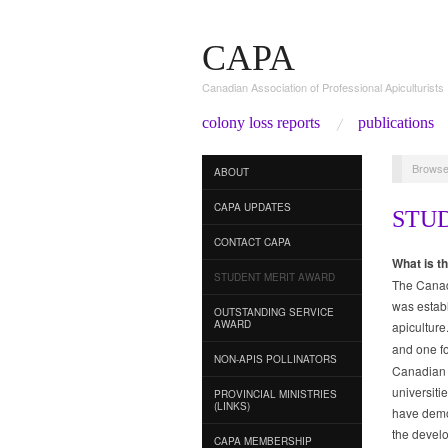
CAPA
Canadian Association of Professional Apiculturists
colony loss reports
publications
Browse
ABOUT
CAPA UPDATES
STU
CONTACT CAPA
What is t
STUDENT MERIT AWARD
The Canadi
was establ
OUTSTANDING SERVICE
AWARD
apiculture
and one f
NON-APIS POLLINATORS
Canadian o
universiti
PROVINCIAL MINISTRIES
(LINKS)
have demon
the develo
CAPA MEMBERSHIP