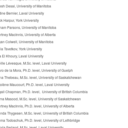
sh Desai, University of Manitoba
ine Bernier, Laval University
k Harpur, York University
ham Parsons, University of Manitoba
tney MacInnis, University of Alberta
an Colwell, University of Manitoba
a Tsvetkov, York University
 El Khoury, Laval University
ille Lévesque, M.Sc. level, Laval University
ro de la Mora, Ph.D. level, University of Guelph
na Thebeau, M.Sc. level, University of Saskatchewan
lène Maucourt, Ph.D. level, Laval University
ail Chapman, Ph.D. level, University of British Columbia
ima Masood, M.Sc. level, University of Saskatchewan
tney MacInnis, Ph.D. level, University of Alberta
da Thygesen, M.Sc. level, University of British Columbia
a Todoschuk, Ph.D. level, University of Lethbridge
oria Ferland, M.Sc. level, Laval University