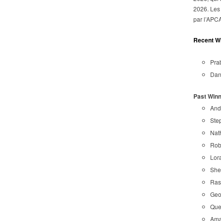
2026. Les 
par l’APC
Recent W
Prab
Dani
Past Winn
And
Step
Nat
Rob
Lor
She
Raso
Geof
Quee
Ama