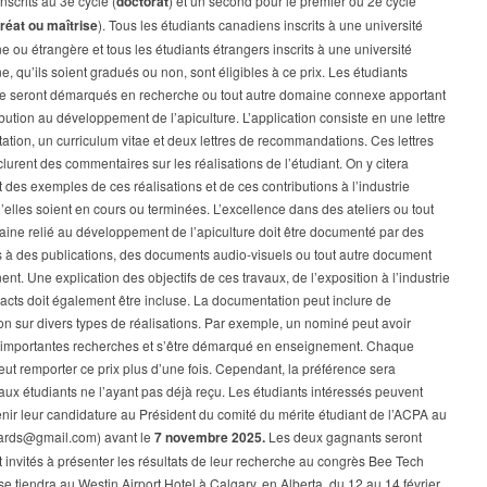
inscrits au 3e cycle (
doctorat
) et un second pour le premier ou 2e cycle
réat ou maîtrise
). Tous les étudiants canadiens inscrits à une université
 ou étrangère et tous les étudiants étrangers inscrits à une université
, qu’ils soient gradués ou non, sont éligibles à ce prix. Les étudiants
 se seront démarqués en recherche ou tout autre domaine connexe apportant
bution au développement de l’apiculture. L’application consiste en une lettre
ation, un curriculum vitae et deux lettres de recommandations. Ces lettres
clurent des commentaires sur les réalisations de l’étudiant. On y citera
des exemples de ces réalisations et de ces contributions à l’industrie
’elles soient en cours ou terminées. L’excellence dans des ateliers ou tout
ine relié au développement de l’apiculture doit être documenté par des
 à des publications, des documents audio-visuels ou tout autre document
nent. Une explication des objectifs de ces travaux, de l’exposition à l’industrie
acts doit également être incluse. La documentation peut inclure de
ion sur divers types de réalisations. Par exemple, un nominé peut avoir
d’importantes recherches et s’être démarqué en enseignement. Chaque
eut remporter ce prix plus d’une fois. Cependant, la préférence sera
ux étudiants ne l’ayant pas déjà reçu. Les étudiants intéressés peuvent
enir leur candidature au Président du comité du mérite étudiant de l’ACPA au
rds@gmail.com) avant le
7 novembre 2025.
Les deux gagnants seront
invités à présenter les résultats de leur recherche au congrès Bee Tech
se tiendra au Westin Airport Hotel à Calgary, en Alberta, du 12 au 14 février