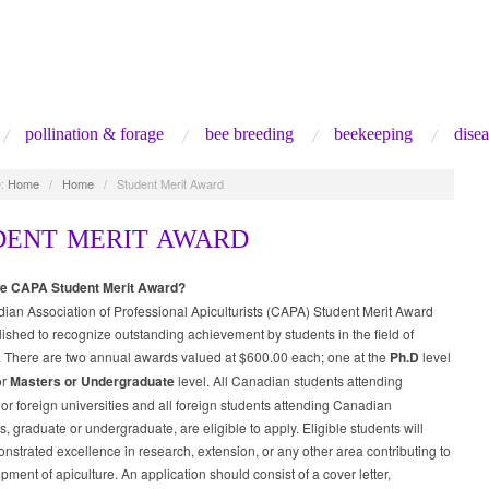
pollination & forage
bee breeding
beekeeping
disea
:
Home
/
Home
/
Student Merit Award
DENT MERIT AWARD
he CAPA Student Merit Award?
an Association of Professional Apiculturists (CAPA) Student Merit Award
ished to recognize outstanding achievement by students in the field of
. There are two annual awards valued at $600.00 each; one at the
Ph.D
level
or
Masters or Undergraduate
level. All Canadian students attending
r foreign universities and all foreign students attending Canadian
es, graduate or undergraduate, are eligible to apply. Eligible students will
strated excellence in research, extension, or any other area contributing to
pment of apiculture. An application should consist of a cover letter,