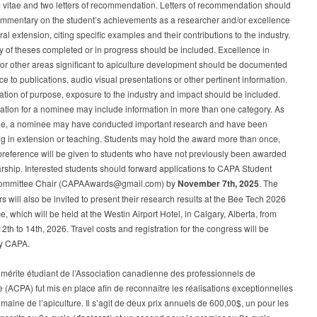
 vitae and two letters of recommendation. Letters of recommendation should
ommentary on the student’s achievements as a researcher and/or excellence
ural extension, citing specific examples and their contributions to the industry.
 of theses completed or in progress should be included. Excellence in
or other areas significant to apiculture development should be documented
ce to publications, audio visual presentations or other pertinent information.
tion of purpose, exposure to the industry and impact should be included.
tion for a nominee may include information in more than one category. As
e, a nominee may have conducted important research and have been
g in extension or teaching. Students may hold the award more than once,
preference will be given to students who have not previously been awarded
arship. Interested students should forward applications to CAPA Student
ommittee Chair (CAPAAwards@gmail.com) by
November 7th, 2025
. The
s will also be invited to present their research results at the Bee Tech 2026
, which will be held at the Westin Airport Hotel, in Calgary, Alberta, from
2th to 14th, 2026. Travel costs and registration for the congress will be
y CAPA.
 mérite étudiant de l’Association canadienne des professionnels de
re (ACPA) fut mis en place afin de reconnaître les réalisations exceptionnelles
maine de l’apiculture. Il s’agit de deux prix annuels de 600,00$, un pour les