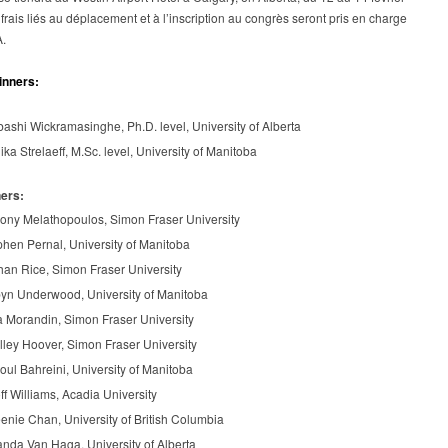
frais liés au déplacement et à l’inscription au congrès seront pris en charge
A.
inners:
ashi Wickramasinghe, Ph.D. level, University of Alberta
ka Strelaeff, M.Sc. level, University of Manitoba
ers:
ony Melathopoulos, Simon Fraser University
hen Pernal, University of Manitoba
han Rice, Simon Fraser University
yn Underwood, University of Manitoba
a Morandin, Simon Fraser University
lley Hoover, Simon Fraser University
ul Bahreini, University of Manitoba
f Williams, Acadia University
nie Chan, University of British Columbia
nda Van Haga, University of Alberta