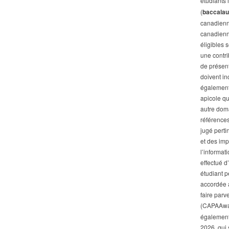
étudiants 
(
baccalau
canadienne
canadienne
éligibles
une contri
de présent
doivent in
également 
apicole qu
autre doma
références
jugé perti
et des imp
l’informat
effectué 
étudiant p
accordée a
faire parv
(CAPAAwa
également 
2026, qui 