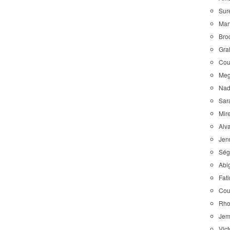
Sure
Mart
Broc
Gra
Cour
Meg
Nadi
Sara
Mire
Alva
Jen
Ségo
Abig
Fat
Cour
Rhon
Jemm
Vict