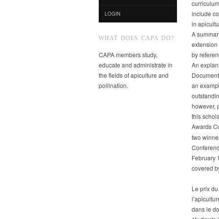
curriculum
include c
LOGIN
in apicult
A summary
WHAT DOES CAPA DO?
extension 
CAPA members study,
by referen
educate and administrate in
An explana
the fields of apiculture and
Documenta
pollination.
an exampl
outstandin
however, 
this schol
Awards C
two winner
Conference
February 1
covered b
Le prix du
l’apicultu
dans le do